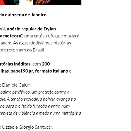
da quinzena de Janeiro.
nni,
a série regular de Dylan
lla meteora
",
uma catástrofe que mudará
agem. As aguardadíssimas histórias
te retornam ao Brasil!
tórias inéditas,
com
200
elhas
,
papel 90 gr, formato italiano
e
 Daniele Caluri.
airro periférico, um protesto contra a
le. A tensão explode, a polícia avança e o
do para o olho do furacão e entra num
 repleta de violência e medo numa metróple à
Uzzeo e Giorgio Santucci.