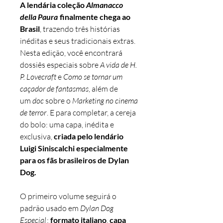
A lendária coleção
Almanacco
della Paura
finalmente chega ao
Brasil
, trazendo três histórias
inéditas e seus tradicionais extras.
Nesta edição, você encontrará
dossiês especiais sobre
A vida de H.
P. Lovecraft
e
Como se tornar um
caçador de fantasmas
, além de
um
doc
sobre o
Marketing no cinema
de terror
. E para completar, a cereja
do bolo: uma capa, inédita e
exclusiva,
criada pelo lendário
Luigi Siniscalchi especialmente
para os fãs brasileiros de Dylan
Dog.
O primeiro volume seguirá o
padrão usado em
Dylan Dog
Especial
:
formato italiano
,
capa