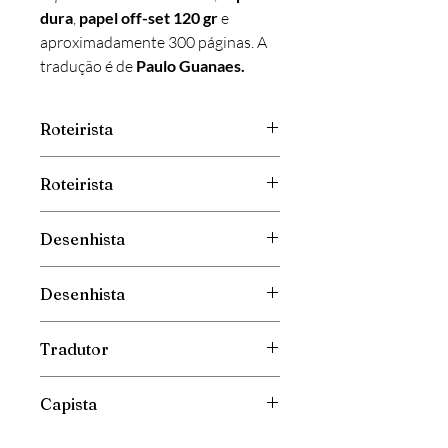
dura
,
papel
off-set 120 gr
e
aproximadamente 300 páginas. A
tradução é de
Paulo Guanaes.
Roteirista
Tiziano Sclavi
Roteirista
Claudio Chiaverotti
Desenhista
Gabriele Pennacchioli
Desenhista
Corrado Roi
Tradutor
Paulo Guanaes
Capista
Luigi Siniscalchi