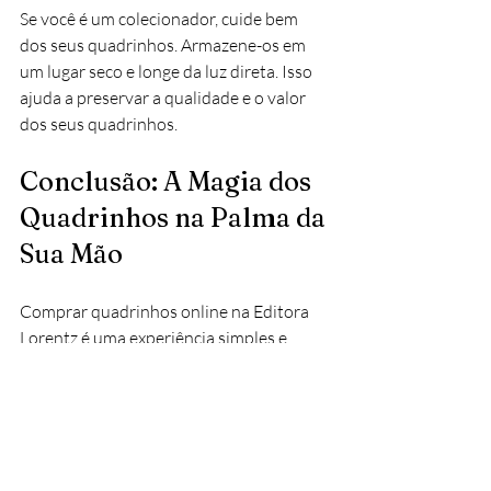
Se você é um colecionador, cuide bem 
dos seus quadrinhos. Armazene-os em 
um lugar seco e longe da luz direta. Isso 
ajuda a preservar a qualidade e o valor 
dos seus quadrinhos.
Conclusão: A Magia dos 
Quadrinhos na Palma da 
Sua Mão
Comprar quadrinhos online na Editora 
Lorentz é uma experiência simples e 
prazerosa. Com um pouco de atenção e 
as dicas certas, você pode enriquecer sua 
coleção e descobrir novas histórias. 
Então, não perca tempo, acesse o site e 
comece sua jornada no mundo dos 